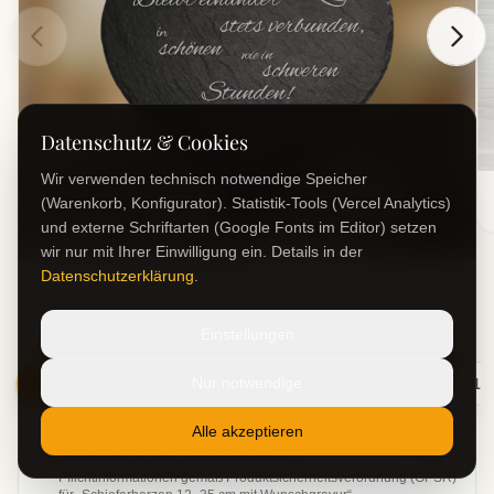
Datenschutz & Cookies
Wir verwenden technisch notwendige Speicher
(Warenkorb, Konfigurator). Statistik-Tools (Vercel Analytics)
und externe Schriftarten (Google Fonts im Editor) setzen
wir nur mit Ihrer Einwilligung ein. Details in der
Datenschutzerklärung
.
Bleibt einander stets verbunden
Einstellungen
Gestalten
Nur notwendige
1
2
3
4
5
6
7
8
9
10
11
Alle akzeptieren
Hersteller & Sicherheitshinweise
Anzeigen
Pflichtinformationen gemäß Produktsicherheitsverordnung (GPSR)