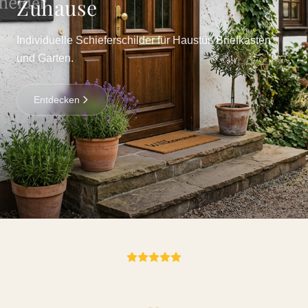
Zuhause
Individuelle Schieferschilder für Haustür, Briefkasten
und Garten.
Entdecken
„