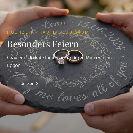
HOCHZEIT · TAUFE · JUBILÄUM
Besonders Feiern
Gravierte Unikate für die besonderen Momente im
Leben.
Entdecken