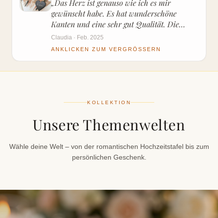
„
Das Herz ist genauso wie ich es mir
gewünscht habe. Es hat wunderschöne
Kanten und eine sehr gut Qualität. Die
Bearbeitung meiner Bestellung war auch
Claudia · Feb. 2025
erfreulich schnell! Mit dem Versand gab es
ANKLICKEN ZUM VERGRÖSSERN
bei meiner Bestellung leider etwas Probleme,
vermutlich dem Versanddienstleister
geschuldet, aber der Verkäufer hat sich sehr
schnell um eine Lösung gekümmert. Ich gebe
eine klare Kaufempfehlung!
"
KOLLEKTION
Unsere Themenwelten
Wähle deine Welt – von der romantischen Hochzeitstafel bis zum
persönlichen Geschenk.