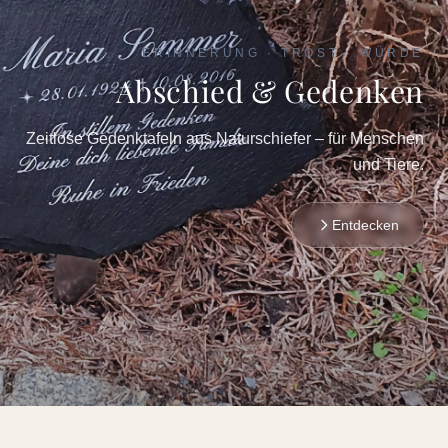
ERINNERUNG · TROST · WÜRDE
Abschied & Gedenken
Zeitlose Gedenktafeln aus Naturschiefer – für Menschen
und Tiere.
Entdecken